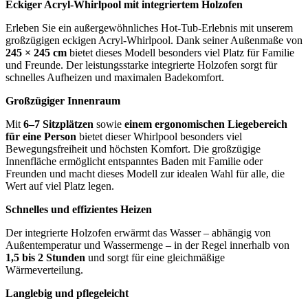
Eckiger Acryl-Whirlpool mit integriertem Holzofen
Erleben Sie ein außergewöhnliches Hot-Tub-Erlebnis mit unserem
großzügigen eckigen Acryl-Whirlpool. Dank seiner Außenmaße von
245 × 245 cm
bietet dieses Modell besonders viel Platz für Familie
und Freunde. Der leistungsstarke integrierte Holzofen sorgt für
schnelles Aufheizen und maximalen Badekomfort.
Gro
ß
zü
giger Innenraum
Mit
6–
7 Sitzpl
ä
tzen
sowie
einem ergonomischen Liegebereich
f
ü
r eine Person
bietet dieser Whirlpool besonders viel
Bewegungsfreiheit und höchsten Komfort. Die großzügige
Innenfläche ermöglicht entspanntes Baden mit Familie oder
Freunden und macht dieses Modell zur idealen Wahl für alle, die
Wert auf viel Platz legen.
Schnelles und effizientes Heizen
Der integrierte Holzofen erwärmt das Wasser – abhängig von
Außentemperatur und Wassermenge – in der Regel innerhalb von
1,5 bis 2 Stunden
und sorgt für eine gleichmäßige
Wärmeverteilung.
Langlebig und pflegeleicht